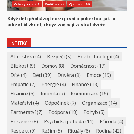
Vztahy v rodině
Rodičovství
Výchova dětí
Když děti přicházejí mezi první a pubertou: jak si
udržet blízkost, i když začínají zavírat dveře
ŠTÍTKY
Atmosféra
(4)
Bezpečí
(5)
Bez technologií
(4)
Blízkost
(9)
Domov
(8)
Domácnost
(17)
Dítě
(4)
Děti
(39)
Důvěra
(9)
Emoce
(19)
Empatie
(7)
Energie
(4)
Finance
(13)
Hranice
(6)
Imunita
(7)
Komunikace
(16)
Mateřství
(4)
Odpočinek
(7)
Organizace
(14)
Partnerství
(7)
Podpora
(18)
Pohyb
(5)
Prevence
(8)
Psychická pohoda
(11)
Příroda
(4)
Respekt
(9)
Režim
(5)
Rituály
(8)
Rodina
(42)