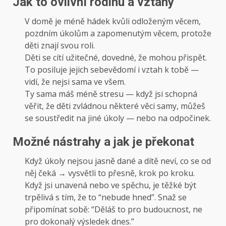
Jak to ovlivní rodinu a vztahy
V domě je méně hádek kvůli odloženým věcem,
pozdním úkolům a zapomenutým věcem, protože
děti znají svou roli.
Děti se cítí užitečné, dovedné, že mohou přispět.
To posiluje jejich sebevědomí i vztah k tobě —
vidí, že nejsi sama ve všem.
Ty sama máš méně stresu — když jsi schopná
věřit, že děti zvládnou některé věci samy, můžeš
se soustředit na jiné úkoly — nebo na odpočinek.
Možné nástrahy a jak je překonat
Když úkoly nejsou jasně dané a dítě neví, co se od
něj čeká → vysvětli to přesně, krok po kroku.
Když jsi unavená nebo ve spěchu, je těžké být
trpělivá s tím, že to “nebude hned”. Snaž se
připomínat sobě: “Děláš to pro budoucnost, ne
pro dokonalý výsledek dnes.”