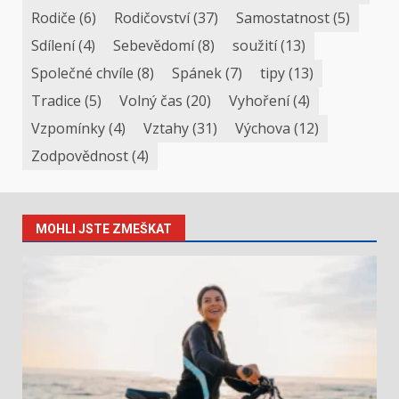
Rodiče
(6)
Rodičovství
(37)
Samostatnost
(5)
Sdílení
(4)
Sebevědomí
(8)
soužití
(13)
Společné chvíle
(8)
Spánek
(7)
tipy
(13)
Tradice
(5)
Volný čas
(20)
Vyhoření
(4)
Vzpomínky
(4)
Vztahy
(31)
Výchova
(12)
Zodpovědnost
(4)
MOHLI JSTE ZMEŠKAT