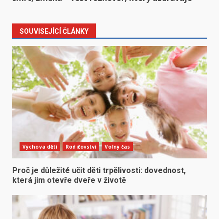
SOUVISEJÍCÍ ČLÁNKY
Výchova dětí
Rodičovství
Volný čas
Proč je důležité učit děti trpělivosti: dovednost,
která jim otevře dveře v životě