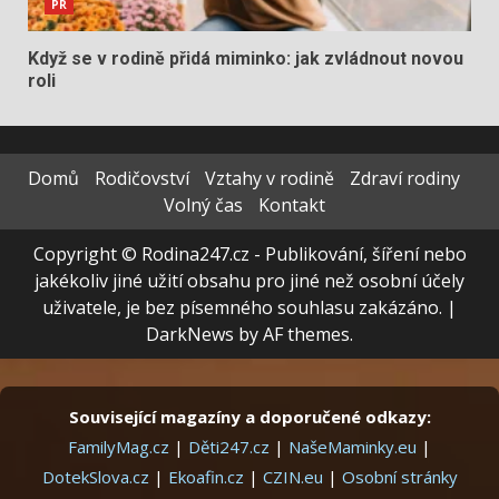
PR
Když se v rodině přidá miminko: jak zvládnout novou
roli
Domů
Rodičovství
Vztahy v rodině
Zdraví rodiny
Volný čas
Kontakt
Copyright © Rodina247.cz - Publikování, šíření nebo
jakékoliv jiné užití obsahu pro jiné než osobní účely
uživatele, je bez písemného souhlasu zakázáno.
|
DarkNews
by AF themes.
Související magazíny a doporučené odkazy:
FamilyMag.cz
|
Děti247.cz
|
NašeMaminky.eu
|
DotekSlova.cz
|
Ekoafin.cz
|
CZIN.eu
|
Osobní stránky