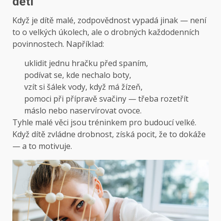
dětí
Když je dítě malé, zodpovědnost vypadá jinak — není
to o velkých úkolech, ale o drobných každodenních
povinnostech. Například:
uklidit jednu hračku před spaním,
podívat se, kde nechalo boty,
vzít si šálek vody, když má žízeň,
pomoci při přípravě svačiny — třeba rozetřít
máslo nebo naservírovat ovoce.
Tyhle malé věci jsou tréninkem pro budoucí velké.
Když dítě zvládne drobnost, získá pocit, že to dokáže
— a to motivuje.