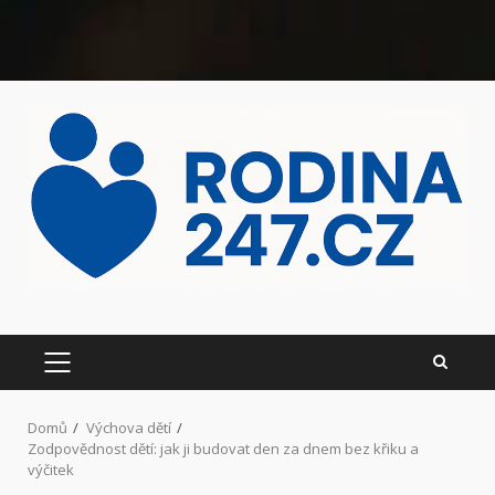
Domů
Výchova dětí
Zodpovědnost dětí: jak ji budovat den za dnem bez křiku a
výčitek