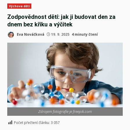
Výchova dětí
Zodpovědnost dětí: jak ji budovat den za
dnem bez křiku a výčitek
Eva Nováčková
19. 9. 2025
4 minuty čtení
Zdrojem fotografie je freepik.com
Počet přečtení článku:
3 057