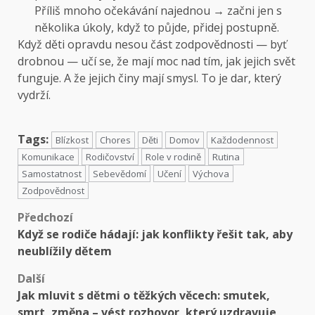
Příliš mnoho očekávání najednou → začni jen s
několika úkoly, když to půjde, přidej postupně.
Když děti opravdu nesou část zodpovědnosti — byť
drobnou — učí se, že mají moc nad tím, jak jejich svět
funguje. A že jejich činy mají smysl. To je dar, který
vydrží.
Tags:
Blízkost
Chores
Děti
Domov
Každodennost
Komunikace
Rodičovství
Role v rodině
Rutina
Samostatnost
Sebevědomí
Učení
Výchova
Zodpovědnost
Předchozí
Když se rodiče hádají: jak konflikty řešit tak, aby
neublížily dětem
Další
Jak mluvit s dětmi o těžkých věcech: smutek,
smrt, změna – vést rozhovor, který uzdravuje