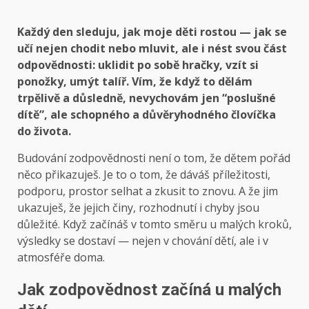
Každý den sleduju, jak moje děti rostou — jak se
učí nejen chodit nebo mluvit, ale i nést svou část
odpovědnosti: uklidit po sobě hračky, vzít si
ponožky, umýt talíř. Vím, že když to dělám
trpělivě a důsledně, nevychovám jen “poslušné
dítě”, ale schopného a důvěryhodného človíčka
do života.
Budování zodpovědnosti není o tom, že dětem pořád
něco přikazuješ. Je to o tom, že dáváš příležitosti,
podporu, prostor selhat a zkusit to znovu. A že jim
ukazuješ, že jejich činy, rozhodnutí i chyby jsou
důležité. Když začínáš v tomto směru u malých kroků,
výsledky se dostaví — nejen v chování dětí, ale i v
atmosféře doma.
Jak zodpovědnost začíná u malých