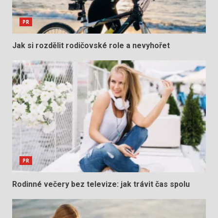
PR
Jak si rozdělit rodičovské role a nevyhořet
PR
Rodinné večery bez televize: jak trávit čas spolu