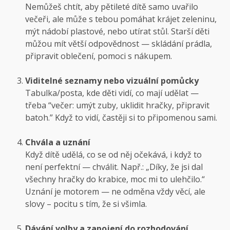
Nemůžeš chtít, aby pětileté dítě samo uvařilo
večeři, ale může s tebou pomáhat krájet zeleninu,
mýt nádobí plastové, nebo utírat stůl. Starší děti
můžou mít větší odpovědnost — skládání prádla,
připravit oblečení, pomoci s nákupem.
Viditelné seznamy nebo vizuální pomůcky
Tabulka/posta, kde děti vidí, co mají udělat —
třeba “večer: umýt zuby, uklidit hračky, připravit
batoh.” Když to vidí, častěji si to připomenou sami.
Chvála a uznání
Když dítě udělá, co se od něj očekává, i když to
není perfektní — chválit. Např.: „Díky, že jsi dal
všechny hračky do krabice, moc mi to ulehčilo.“
Uznání je motorem — ne odměna vždy věcí, ale
slovy – pocitu s tím, že si všimla.
Dávání volby a zapojení do rozhodování