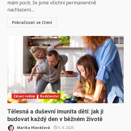
mám pocit, že jsme všichni permanentně
nachlazení....
Pokračovat ve čtení
Zdraví rodiny
Rodičovství
Tělesná a duševní imunita dětí: jak ji
budovat každý den v běžném životě
Marika Hlaváčová
5. 9. 2025