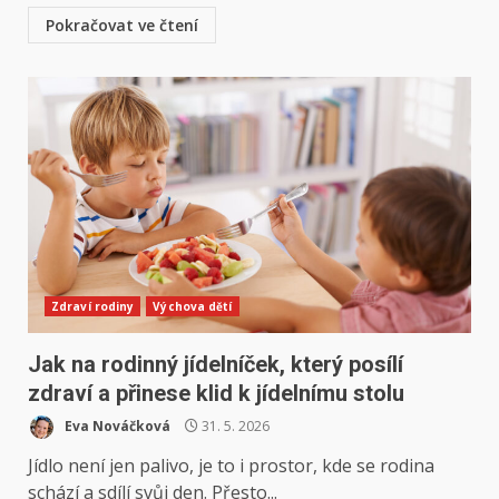
Pokračovat ve čtení
Zdraví rodiny
Výchova dětí
Jak na rodinný jídelníček, který posílí
zdraví a přinese klid k jídelnímu stolu
Eva Nováčková
31. 5. 2026
Jídlo není jen palivo, je to i prostor, kde se rodina
schází a sdílí svůj den. Přesto...