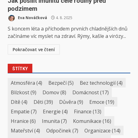
Jak posílit imunitu celé rodiny před
podzimem
Eva Nováčková
4. 8. 2025
S koncem léta a příchodem prvních chladnějších dnů
začínáme víc myslet na zdraví. Rýmy, kašle a virózy...
Pokračovat ve čtení
ŠTÍTKY
Atmosféra
(4)
Bezpečí
(5)
Bez technologií
(4)
Blízkost
(9)
Domov
(8)
Domácnost
(17)
Dítě
(4)
Děti
(39)
Důvěra
(9)
Emoce
(19)
Empatie
(7)
Energie
(4)
Finance
(13)
Hranice
(6)
Imunita
(7)
Komunikace
(16)
Mateřství
(4)
Odpočinek
(7)
Organizace
(14)