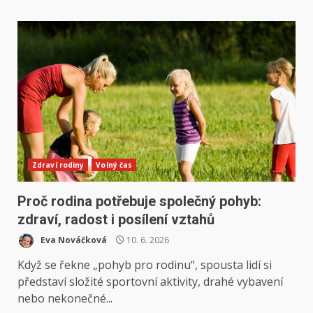
Zdraví rodiny
Volný čas
Proč rodina potřebuje společný pohyb:
zdraví, radost i posílení vztahů
Eva Nováčková
10. 6. 2026
Když se řekne „pohyb pro rodinu“, spousta lidí si
představí složité sportovní aktivity, drahé vybavení
nebo nekonečné...