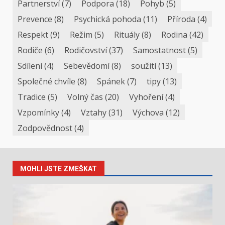
Partnerství
(7)
Podpora
(18)
Pohyb
(5)
Prevence
(8)
Psychická pohoda
(11)
Příroda
(4)
Respekt
(9)
Režim
(5)
Rituály
(8)
Rodina
(42)
Rodiče
(6)
Rodičovství
(37)
Samostatnost
(5)
Sdílení
(4)
Sebevědomí
(8)
soužití
(13)
Společné chvíle
(8)
Spánek
(7)
tipy
(13)
Tradice
(5)
Volný čas
(20)
Vyhoření
(4)
Vzpomínky
(4)
Vztahy
(31)
Výchova
(12)
Zodpovědnost
(4)
MOHLI JSTE ZMEŠKAT