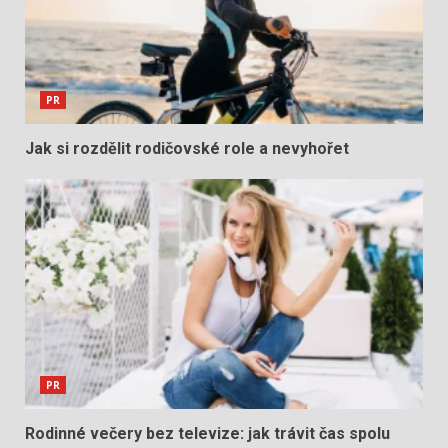
PR
Jak si rozdělit rodičovské role a nevyhořet
PR
Rodinné večery bez televize: jak trávit čas spolu