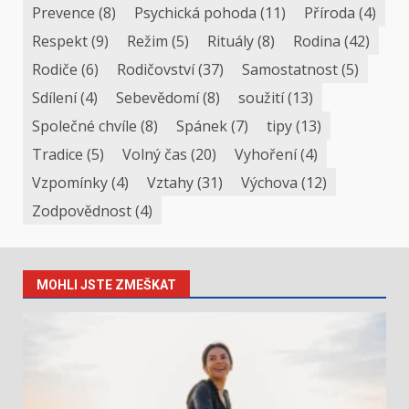
Prevence
(8)
Psychická pohoda
(11)
Příroda
(4)
Respekt
(9)
Režim
(5)
Rituály
(8)
Rodina
(42)
Rodiče
(6)
Rodičovství
(37)
Samostatnost
(5)
Sdílení
(4)
Sebevědomí
(8)
soužití
(13)
Společné chvíle
(8)
Spánek
(7)
tipy
(13)
Tradice
(5)
Volný čas
(20)
Vyhoření
(4)
Vzpomínky
(4)
Vztahy
(31)
Výchova
(12)
Zodpovědnost
(4)
MOHLI JSTE ZMEŠKAT