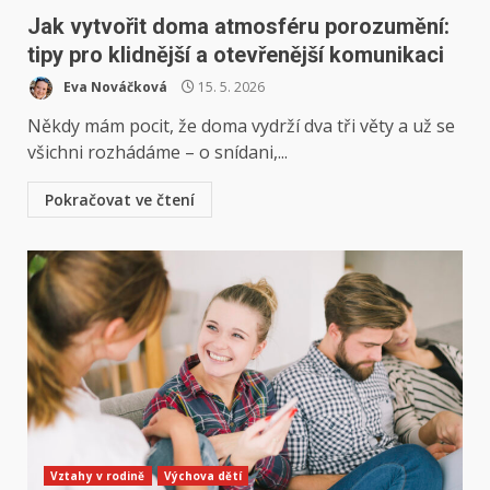
Jak vytvořit doma atmosféru porozumění:
tipy pro klidnější a otevřenější komunikaci
Eva Nováčková
15. 5. 2026
Někdy mám pocit, že doma vydrží dva tři věty a už se
všichni rozhádáme – o snídani,...
Pokračovat ve čtení
Vztahy v rodině
Výchova dětí