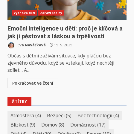
Výchova dětí
Zdraví rodiny
Emoční inteligence u dětí: proč je klíčová a
jak ji pěstovat s láskou a trpělivostí
Eva Nováčková
15. 9. 2025
Občas s dětmi zažívám situace, kdy pláčou bez
zjevného důvodu, když se vztekají, když nechtějí
sdílet… A...
Pokračovat ve čtení
ŠTÍTKY
Atmosféra
(4)
Bezpečí
(5)
Bez technologií
(4)
Blízkost
(9)
Domov
(8)
Domácnost
(17)
Dítě
(4)
Děti
(39)
Důvěra
(9)
Emoce
(19)