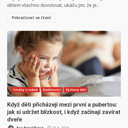
dětem všechno dovolovat, ukážu jim, že je...
Pokračovat ve čtení
Vztahy v rodině
Rodičovství
Výchova dětí
Když děti přicházejí mezi první a pubertou:
jak si udržet blízkost, i když začínají zavírat
dveře
Eva Nováčková
29. 5. 2026