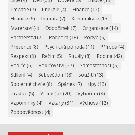
Empatie
(7)
Energie
(4)
Finance
(13)
Hranice
(6)
Imunita
(7)
Komunikace
(16)
Mateřství
(4)
Odpočinek
(7)
Organizace
(14)
Partnerství
(7)
Podpora
(18)
Pohyb
(5)
Prevence
(8)
Psychická pohoda
(11)
Příroda
(4)
Respekt
(9)
Režim
(5)
Rituály
(8)
Rodina
(42)
Rodiče
(6)
Rodičovství
(37)
Samostatnost
(5)
Sdílení
(4)
Sebevědomí
(8)
soužití
(13)
Společné chvíle
(8)
Spánek
(7)
tipy
(13)
Tradice
(5)
Volný čas
(20)
Vyhoření
(4)
Vzpomínky
(4)
Vztahy
(31)
Výchova
(12)
Zodpovědnost
(4)