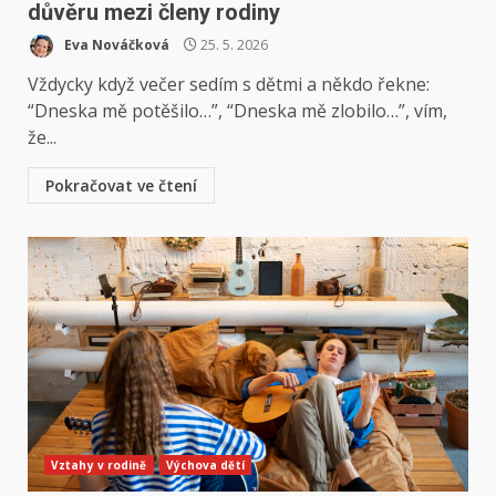
důvěru mezi členy rodiny
Eva Nováčková
25. 5. 2026
Vždycky když večer sedím s dětmi a někdo řekne:
“Dneska mě potěšilo…”, “Dneska mě zlobilo…”, vím,
že...
Pokračovat ve čtení
Vztahy v rodině
Výchova dětí