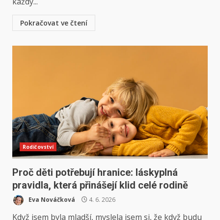
každý...
Pokračovat ve čtení
Rodičovství
Proč děti potřebují hranice: láskyplná
pravidla, která přinášejí klid celé rodině
Eva Nováčková
4. 6. 2026
Když jsem byla mladší, myslela jsem si, že když budu