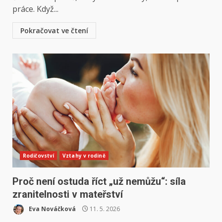
práce. Když...
Pokračovat ve čtení
Rodičovství
Vztahy v rodině
Proč není ostuda říct „už nemůžu“: síla
zranitelnosti v mateřství
Eva Nováčková
11. 5. 2026