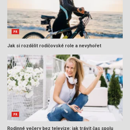
PR
Jak si rozdělit rodičovské role a nevyhořet
PR
Rodinné večery bez televize: jak trávit čas spolu