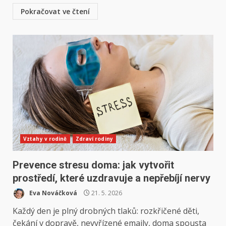
Pokračovat ve čtení
Vztahy v rodině
Zdraví rodiny
Prevence stresu doma: jak vytvořit
prostředí, které uzdravuje a nepřebíjí nervy
Eva Nováčková
21. 5. 2026
Každý den je plný drobných tlaků: rozkřičené děti,
čekání v dopravě, nevyřízené emaily, doma spousta