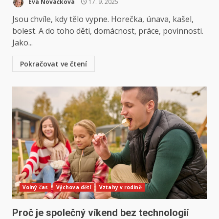
Eva Nováčková
17. 9. 2025
Jsou chvíle, kdy tělo vypne. Horečka, únava, kašel,
bolest. A do toho děti, domácnost, práce, povinnosti.
Jako...
Pokračovat ve čtení
Volný čas
Výchova dětí
Vztahy v rodině
Proč je společný víkend bez technologií