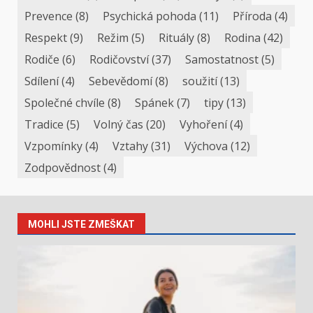
Prevence
(8)
Psychická pohoda
(11)
Příroda
(4)
Respekt
(9)
Režim
(5)
Rituály
(8)
Rodina
(42)
Rodiče
(6)
Rodičovství
(37)
Samostatnost
(5)
Sdílení
(4)
Sebevědomí
(8)
soužití
(13)
Společné chvíle
(8)
Spánek
(7)
tipy
(13)
Tradice
(5)
Volný čas
(20)
Vyhoření
(4)
Vzpomínky
(4)
Vztahy
(31)
Výchova
(12)
Zodpovědnost
(4)
MOHLI JSTE ZMEŠKAT