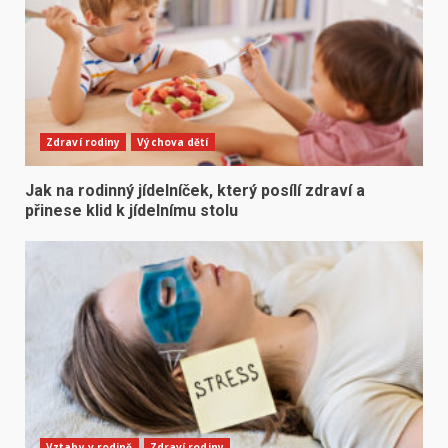
Zdraví rodiny
Výchova dětí
Jak na rodinný jídelníček, který posílí zdraví a
přinese klid k jídelnímu stolu
Vztahy v rodině
Zdraví rodiny