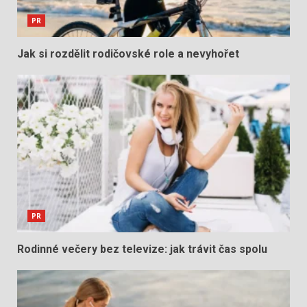
PR
Jak si rozdělit rodičovské role a nevyhořet
PR
Rodinné večery bez televize: jak trávit čas spolu