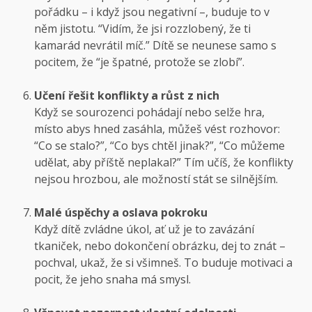
pořádku – i když jsou negativní –, buduje to v
něm jistotu. “Vidím, že jsi rozzlobený, že ti
kamarád nevrátil míč.” Dítě se neunese samo s
pocitem, že “je špatné, protože se zlobí”.
Učení řešit konflikty a růst z nich
Když se sourozenci pohádají nebo selže hra,
místo abys hned zasáhla, můžeš vést rozhovor:
“Co se stalo?”, “Co bys chtěl jinak?”, “Co můžeme
udělat, aby příště neplakal?” Tím učíš, že konflikty
nejsou hrozbou, ale možností stát se silnějším.
Malé úspěchy a oslava pokroku
Když dítě zvládne úkol, ať už je to zavázání
tkaniček, nebo dokončení obrázku, dej to znát –
pochval, ukaž, že si všimneš. To buduje motivaci a
pocit, že jeho snaha má smysl.