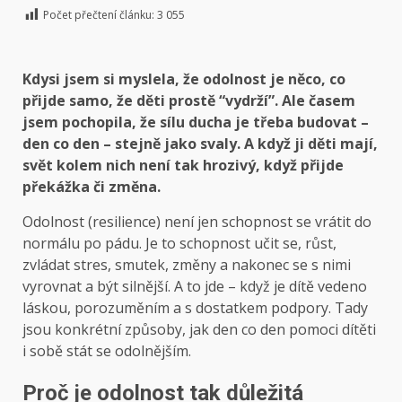
Počet přečtení článku:
3 055
Kdysi jsem si myslela, že odolnost je něco, co
přijde samo, že děti prostě “vydrží”. Ale časem
jsem pochopila, že sílu ducha je třeba budovat –
den co den – stejně jako svaly. A když ji děti mají,
svět kolem nich není tak hrozivý, když přijde
překážka či změna.
Odolnost (resilience) není jen schopnost se vrátit do
normálu po pádu. Je to schopnost učit se, růst,
zvládat stres, smutek, změny a nakonec se s nimi
vyrovnat a být silnější. A to jde – když je dítě vedeno
láskou, porozuměním a s dostatkem podpory. Tady
jsou konkrétní způsoby, jak den co den pomoci dítěti
i sobě stát se odolnějším.
Proč je odolnost tak důležitá