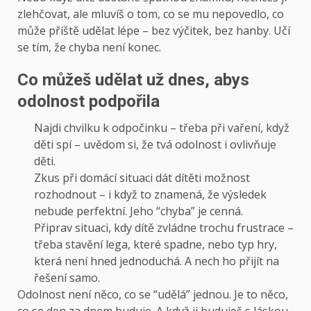
zlehčovat, ale mluvíš o tom, co se mu nepovedlo, co
může příště udělat lépe – bez výčitek, bez hanby. Učí
se tím, že chyba není konec.
Co můžeš udělat už dnes, abys
odolnost podpořila
Najdi chvilku k odpočinku – třeba při vaření, když
děti spí – uvědom si, že tvá odolnost i ovlivňuje
děti.
Zkus při domácí situaci dát dítěti možnost
rozhodnout – i když to znamená, že výsledek
nebude perfektní. Jeho “chyba” je cenná.
Připrav situaci, kdy dítě zvládne trochu frustrace –
třeba stavění lega, které spadne, nebo typ hry,
která není hned jednoduchá. A nech ho přijít na
řešení samo.
Odolnost není něco, co se “udělá” jednou. Je to něco,