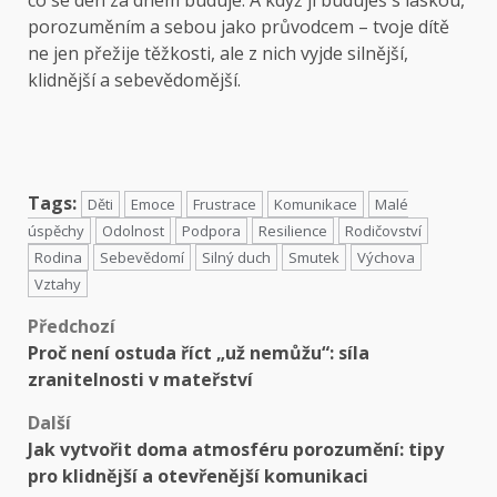
co se den za dnem buduje. A když ji buduješ s láskou,
porozuměním a sebou jako průvodcem – tvoje dítě
ne jen přežije těžkosti, ale z nich vyjde silnější,
klidnější a sebevědomější.
Tags:
Děti
Emoce
Frustrace
Komunikace
Malé
úspěchy
Odolnost
Podpora
Resilience
Rodičovství
Rodina
Sebevědomí
Silný duch
Smutek
Výchova
Vztahy
Předchozí
Proč není ostuda říct „už nemůžu“: síla
zranitelnosti v mateřství
Další
Jak vytvořit doma atmosféru porozumění: tipy
pro klidnější a otevřenější komunikaci