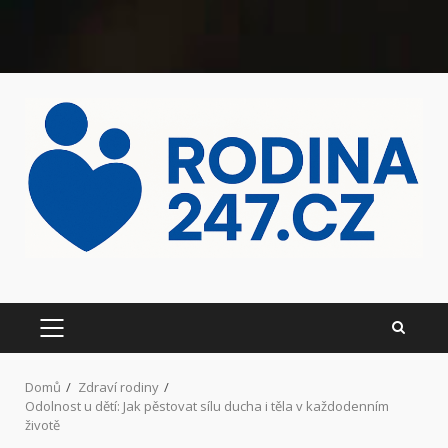
Domů
Zdraví rodiny
Odolnost u dětí: Jak pěstovat sílu ducha i těla v každodenním
životě