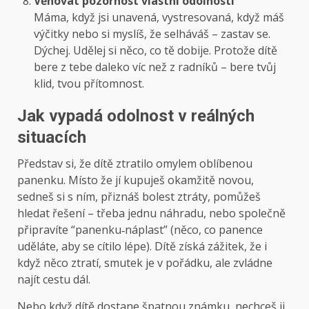
Věnovat pozornost vlastní odolnosti
Máma, když jsi unavená, vystresovaná, když máš
výčitky nebo si myslíš, že selháváš – zastav se.
Dýchej. Udělej si něco, co tě dobije. Protože dítě
bere z tebe daleko víc než z radníků – bere tvůj
klid, tvou přítomnost.
Jak vypadá odolnost v reálných
situacích
Představ si, že dítě ztratilo omylem oblíbenou
panenku. Místo že jí kupuješ okamžitě novou,
sedneš si s ním, přiznáš bolest ztráty, pomůžeš
hledat řešení – třeba jednu náhradu, nebo společně
připravíte “panenku‑náplast” (něco, co panence
uděláte, aby se cítilo lépe). Dítě získá zážitek, že i
když něco ztratí, smutek je v pořádku, ale zvládne
najít cestu dál.
Nebo když dítě dostane špatnou známku, nechceš ji