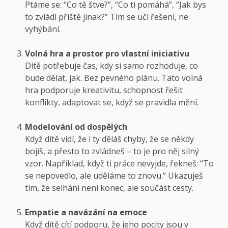
Ptáme se: “Co tě štve?”, “Co ti pomáhá”, “Jak bys
to zvládl příště jinak?” Tím se učí řešení, ne
vyhýbání.
Volná hra a prostor pro vlastní iniciativu
Dítě potřebuje čas, kdy si samo rozhoduje, co
bude dělat, jak. Bez pevného plánu. Tato volná
hra podporuje kreativitu, schopnost řešit
konflikty, adaptovat se, když se pravidla mění.
Modelování od dospělých
Když dítě vidí, že i ty děláš chyby, že se někdy
bojíš, a přesto to zvládneš – to je pro něj silný
vzor. Například, když ti práce nevyjde, řekneš: “To
se nepovedlo, ale uděláme to znovu.” Ukazuješ
tím, že selhání není konec, ale součást cesty.
Empatie a navázání na emoce
Když dítě cítí podporu, že jeho pocity jsou v