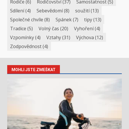
Rodiče
(6)
Rodičovství
(37)
Samostatnost
(5)
Sdílení
(4)
Sebevědomí
(8)
soužití
(13)
Společné chvíle
(8)
Spánek
(7)
tipy
(13)
Tradice
(5)
Volný čas
(20)
Vyhoření
(4)
Vzpomínky
(4)
Vztahy
(31)
Výchova
(12)
Zodpovědnost
(4)
MOHLI JSTE ZMEŠKAT