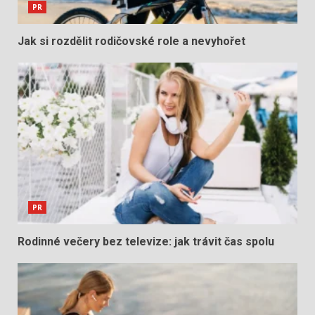
PR
Jak si rozdělit rodičovské role a nevyhořet
PR
Rodinné večery bez televize: jak trávit čas spolu