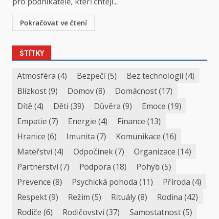
pro podnikatele, kteří chtějí...
Pokračovat ve čtení
ŠTÍTKY
Atmosféra
(4)
Bezpečí
(5)
Bez technologií
(4)
Blízkost
(9)
Domov
(8)
Domácnost
(17)
Dítě
(4)
Děti
(39)
Důvěra
(9)
Emoce
(19)
Empatie
(7)
Energie
(4)
Finance
(13)
Hranice
(6)
Imunita
(7)
Komunikace
(16)
Mateřství
(4)
Odpočinek
(7)
Organizace
(14)
Partnerství
(7)
Podpora
(18)
Pohyb
(5)
Prevence
(8)
Psychická pohoda
(11)
Příroda
(4)
Respekt
(9)
Režim
(5)
Rituály
(8)
Rodina
(42)
Rodiče
(6)
Rodičovství
(37)
Samostatnost
(5)