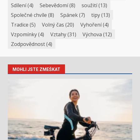
Sdílení
(4)
Sebevědomí
(8)
soužití
(13)
Společné chvíle
(8)
Spánek
(7)
tipy
(13)
Tradice
(5)
Volný čas
(20)
Vyhoření
(4)
Vzpomínky
(4)
Vztahy
(31)
Výchova
(12)
Zodpovědnost
(4)
MOHLI JSTE ZMEŠKAT