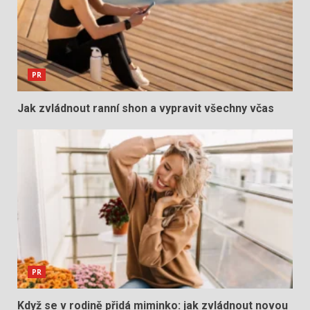
PR
Jak zvládnout ranní shon a vypravit všechny včas
PR
Když se v rodině přidá miminko: jak zvládnout novou