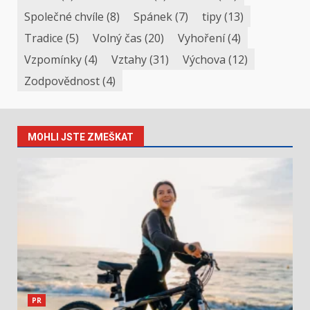
Společné chvíle
(8)
Spánek
(7)
tipy
(13)
Tradice
(5)
Volný čas
(20)
Vyhoření
(4)
Vzpomínky
(4)
Vztahy
(31)
Výchova
(12)
Zodpovědnost
(4)
MOHLI JSTE ZMEŠKAT
PR