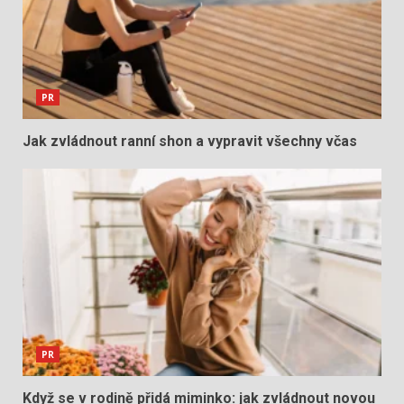
PR
Jak zvládnout ranní shon a vypravit všechny včas
PR
Když se v rodině přidá miminko: jak zvládnout novou