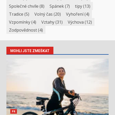
Společné chvíle
(8)
Spánek
(7)
tipy
(13)
Tradice
(5)
Volný čas
(20)
Vyhoření
(4)
Vzpomínky
(4)
Vztahy
(31)
Výchova
(12)
Zodpovědnost
(4)
MOHLI JSTE ZMEŠKAT
PR