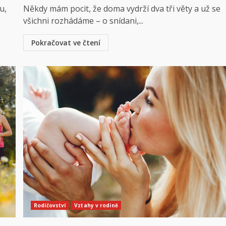
u,
Někdy mám pocit, že doma vydrží dva tři věty a už se
všichni rozhádáme – o snídani,...
Pokračovat ve čtení
Rodičovství
Vztahy v rodině