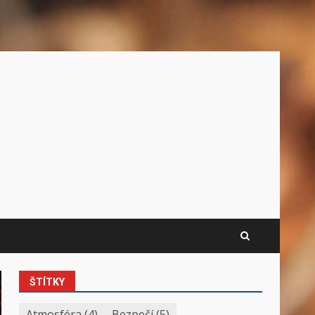
ŠTÍTKY
Atmosféra
(4)
Bezpečí
(5)